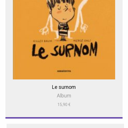
Le surnom
Album
15,90
€