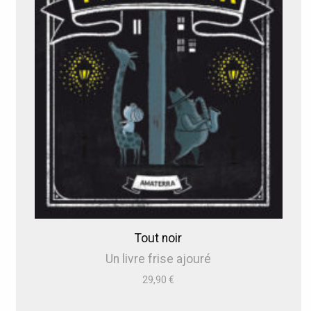
Tout noir
Un livre frise ajouré
29,90
€