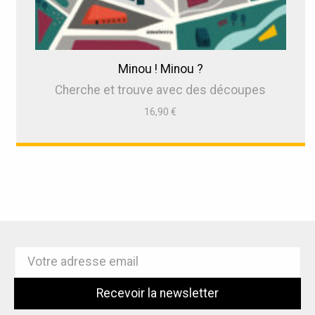
Minou ! Minou ?
Cherche et trouve avec des découpes
16,90
€