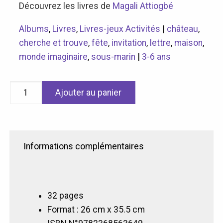
Découvrez les livres de
Magali Attiogbé
Albums
,
Livres
,
Livres-jeux Activités
|
château
,
cherche et trouve
,
fête
,
invitation
,
lettre
,
maison
,
monde imaginaire
,
sous-marin
|
3-6 ans
quantité
Ajouter au panier
de
La
lettre
de
Informations complémentaires
Léon
un
grand
"cherche
32 pages
et
Format : 26 cm x 35.5 cm
trouve"