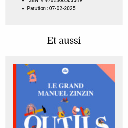
ISBN N°9782368563649
farfelu
Parution : 07-02-2025
Et aussi