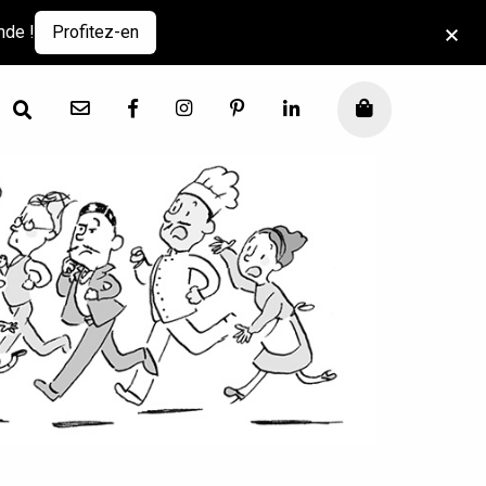
nde !
Profitez-en
Contact
Facebook
Instagram
Pinterest
LinkedIn
Mon panier