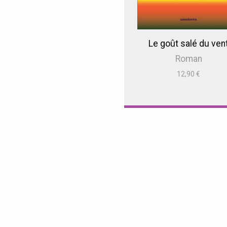
Le goût salé du ven
Roman
12,90
€