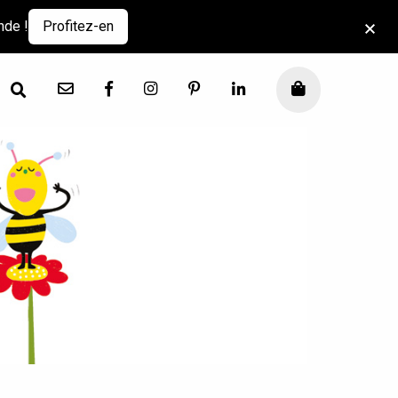
nde !
Profitez-en
Contact
Facebook
Instagram
Pinterest
LinkedIn
Mon panier