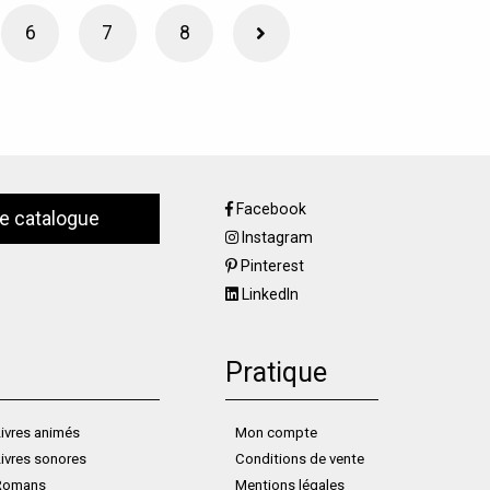
6
7
8
Facebook
le catalogue
Instagram
Pinterest
LinkedIn
Pratique
ivres animés
Mon compte
ivres sonores
Conditions de vente
Romans
Mentions légales