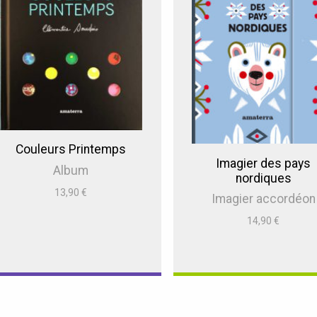
Couleurs Printemps
Imagier des pays
Album
nordiques
13,90
€
Imagier accordéon
14,90
€