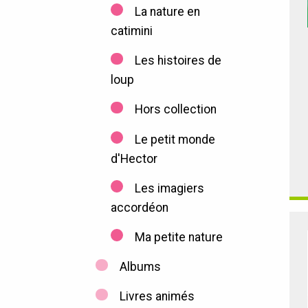
La nature en
catimini
Les histoires de
loup
Hors collection
Le petit monde
d'Hector
Les imagiers
accordéon
Ma petite nature
Albums
Livres animés