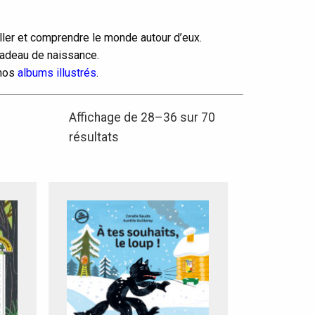
iller et comprendre le monde autour d’eux.
cadeau de naissance.
 nos
albums illustrés
.
Affichage de 28–36 sur 70
Trié
résultats
du
plus
récent
au
plus
ancien