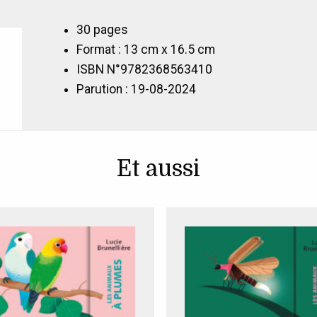
pays
chauds
30 pages
Les
Format : 13 cm x 16.5 cm
animaux
ISBN N°9782368563410
des
Parution : 19-08-2024
pays
froids
Et aussi