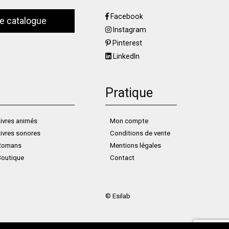
Facebook
le catalogue
Instagram
Pinterest
LinkedIn
Pratique
ivres animés
Mon compte
ivres sonores
Conditions de vente
Romans
Mentions légales
Boutique
Contact
©
Esilab