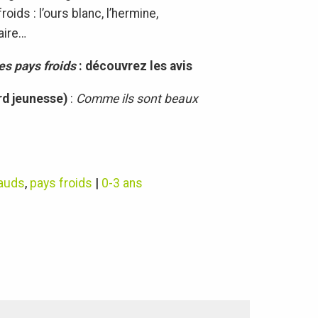
oids : l’ours blanc, l’hermine,
aire…
s pays froids
: découvrez les avis
d jeunesse)
:
Comme ils sont beaux
auds
,
pays froids
|
0-3 ans