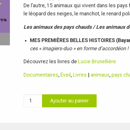
De l’autre, 15 animaux qui vivent dans les pays fr
le léopard des neiges, le manchot, le renard pol
Les animaux des pays chauds / Les animaux de
MES PREMIÈRES BELLES HISTOIRES (Bayar
ces « imagiers-duo » en forme d’accordéon !
Découvrez les livres de
Lucie Brunellière
Documentaires
,
Éveil
,
Livres
|
animaux
,
pays ch
quantité
Ajouter au panier
de
Les
animaux
des