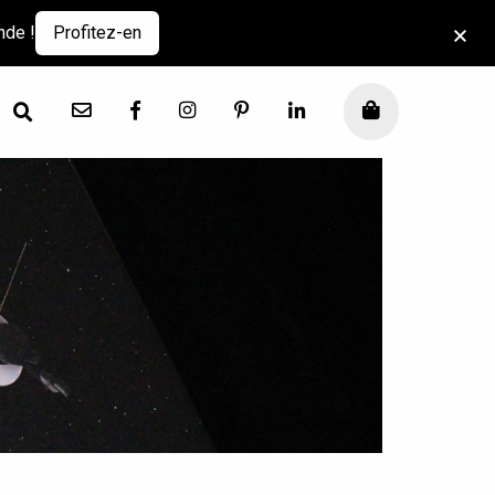
nde !
Profitez-en
Contact
Facebook
Instagram
Pinterest
LinkedIn
Mon panier