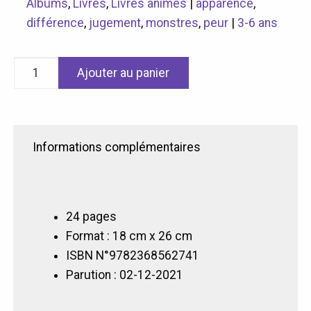
Albums
,
Livres
,
Livres animés
|
apparence
,
différence
,
jugement
,
monstres
,
peur
|
3-6 ans
quantité
Ajouter au panier
de
Rue
de
la
Informations complémentaires
peur
24 pages
Format : 18 cm x 26 cm
ISBN N°9782368562741
Parution : 02-12-2021