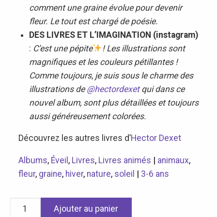
comment une graine évolue pour devenir
fleur. Le tout est chargé de poésie.
DES LIVRES ET L’IMAGINATION (instagram)
:
C’est une pépite
! Les illustrations sont
magnifiques et les couleurs pétillantes !
Comme toujours, je suis sous le charme des
illustrations de
@hectordexet
qui dans ce
nouvel album, sont plus détaillées et toujours
aussi généreusement colorées.
Découvrez les autres livres d’
Hector Dexet
Albums
,
Éveil
,
Livres
,
Livres animés
|
animaux
,
fleur
,
graine
,
hiver
,
nature
,
soleil
|
3-6 ans
quantité
Ajouter au panier
de