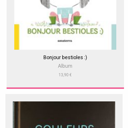
Bonjour bestioles :)
Album
13,90
€