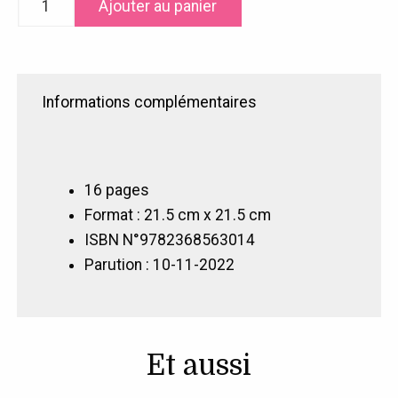
Ajouter au panier
de
Ma
petite
collection
Informations complémentaires
de
choses
16 pages
Format : 21.5 cm x 21.5 cm
ISBN N°9782368563014
Parution : 10-11-2022
Et aussi