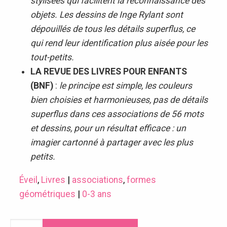
stylisées qui facilitent la reconnaissance des
objets. Les dessins de Inge Rylant sont
dépouillés de tous les détails superflus, ce
qui rend leur identification plus aisée pour les
tout-petits.
LA REVUE DES LIVRES POUR ENFANTS
(BNF)
:
le principe est simple, les couleurs
bien choisies et harmonieuses, pas de détails
superflus dans ces associations de 56 mots
et dessins, pour un résultat efficace : un
imagier cartonné à partager avec les plus
petits.
Éveil
,
Livres
|
associations
,
formes
géométriques
|
0-3 ans
quantité