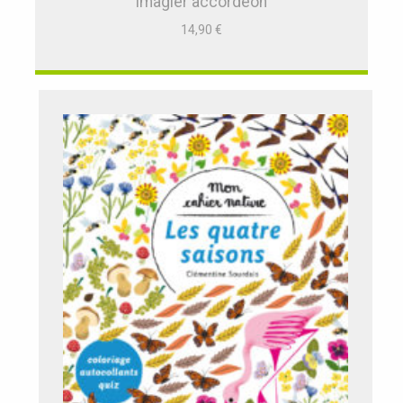
Imagier accordéon
14,90
€