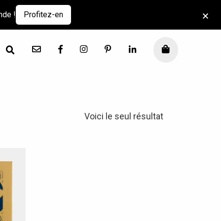
nde !
Profitez-en
Contact
Facebook
Instagram
Pinterest
LinkedIn
Mon panier
Voici le seul résultat