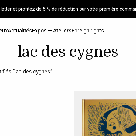
letter et profitez de 5 % de réduction sur votre première comma
eux
Actualités
Expos — Ateliers
Foreign rights
lac des cygnes
tifiés “lac des cygnes”