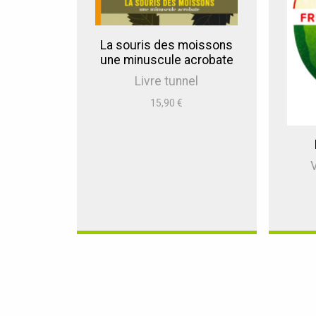
La souris des moissons
une minuscule acrobate
Livre tunnel
15,90
€
V