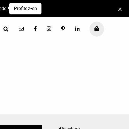
nde !
Profitez-en
Contact
Facebook
Instagram
Pinterest
LinkedIn
Mon panier
Facebook