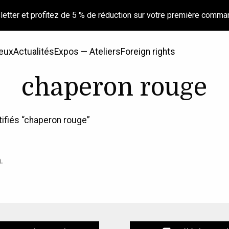
letter et profitez de 5 % de réduction sur votre première comma
eux
Actualités
Expos — Ateliers
Foreign rights
chaperon rouge
tifiés “chaperon rouge”
.