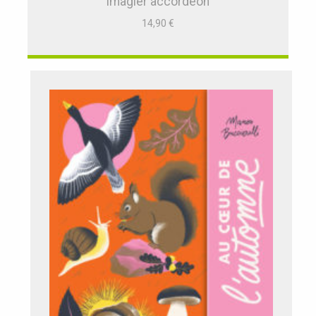
Imagier accordéon
14,90
€