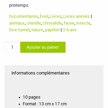
printemps.
Documentaires
,
Éveil
,
Livres
,
Livres animés
|
animaux
,
chenille
,
chrysalide
,
faune
,
insecte
,
livre tunnel
,
nature
,
papillon
|
3-6 ans
quantité
Ajouter au panier
de
Le
papillon
citron
Informations complémentaires
Un
messager
du
printemps
10 pages
Format : 13 cm x 17 cm