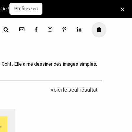
nde !
Profitez-en
Contact
Facebook
Instagram
Pinterest
LinkedIn
Mon panier
le Cohl . Elle aime dessiner des images simples,
Voici le seul résultat